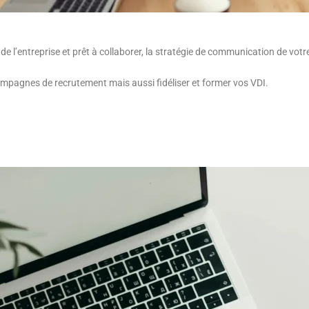
l’entreprise et prêt à collaborer, la stratégie de communication de votre 
campagnes de recrutement mais aussi fidéliser et former vos VDI.